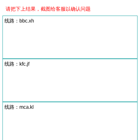
请把下上结果，截图给客服以确认问题
线路：bbc.xh
线路：kfc.jf
线路：mca.kl